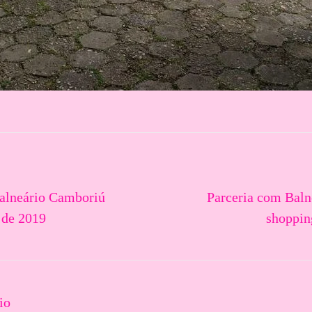
alneário Camboriú
Parceria com Bal
 de 2019
shoppin
io