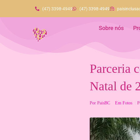
(47) 3398-4949
(47) 3398-4949
paisinclus
Sobre nós
Pr
Parceria 
Natal de 
Por
PaisBC
Em
Fotos
P