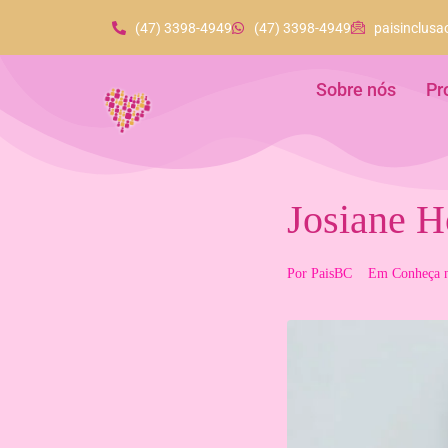
(47) 3398-4949
(47) 3398-4949
paisinclus
Sobre nós
Pr
Josiane H
Por
PaisBC
Em
Conheça n